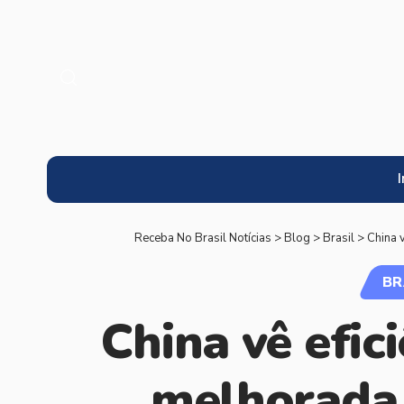
I
Receba No Brasil Notícias
>
Blog
>
Brasil
>
China 
BR
China vê efici
melhorada 