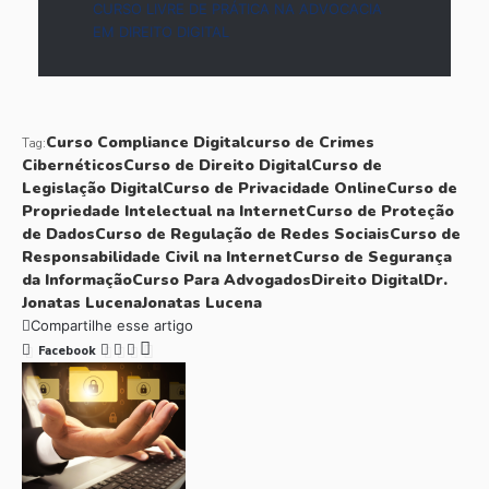
CURSO LIVRE DE PRÁTICA NA ADVOCACIA
EM DIREITO DIGITAL
Curso Compliance Digital
curso de Crimes
Tag:
Cibernéticos
Curso de Direito Digital
Curso de
Legislação Digital
Curso de Privacidade Online
Curso de
Propriedade Intelectual na Internet
Curso de Proteção
de Dados
Curso de Regulação de Redes Sociais
Curso de
Responsabilidade Civil na Internet
Curso de Segurança
da Informação
Curso Para Advogados
Direito Digital
Dr.
Jonatas Lucena
Jonatas Lucena
Compartilhe esse artigo
Facebook