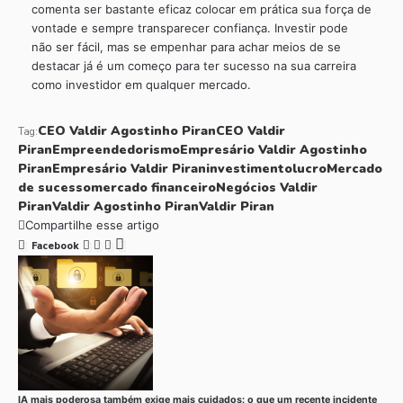
comenta ser bastante eficaz colocar em prática sua força de
vontade e sempre transparecer confiança. Investir pode
não ser fácil, mas se empenhar para achar meios de se
destacar já é um começo para ter sucesso na sua carreira
como investidor em qualquer mercado.
CEO Valdir Agostinho Piran
CEO Valdir
Tag:
Piran
Empreendedorismo
Empresário Valdir Agostinho
Piran
Empresário Valdir Piran
investimento
lucro
Mercado
de sucesso
mercado financeiro
Negócios Valdir
Piran
Valdir Agostinho Piran
Valdir Piran
Compartilhe esse artigo
Facebook
IA mais poderosa também exige mais cuidados: o que um recente incidente