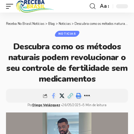
Aa
Receba No Brasil Notícias
>
Blog
>
Noticias
>
Descubra como os métodos naturais podem revolucionar o seu controle de fertilidade sem medicamentos
NOTICIAS
Descubra como os métodos
naturais podem revolucionar o
seu controle de fertilidade sem
medicamentos
Por
Diego Velázquez
26/05/2025
5 Min de leitura