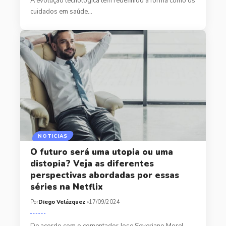
A evolução tecnológica tem redefinido a forma como os
cuidados em saúde…
NOTICIAS
O futuro será uma utopia ou uma
distopia? Veja as diferentes
perspectivas abordadas por essas
séries na Netflix
Por
Diego Velázquez
17/09/2024
De acordo com o comentador Jose Severiano Morel