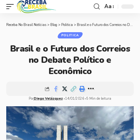
Aa
Receba No Brasil Notícias
>
Blog
>
Politica
>
Brasil e o Futuro dos Correios no Debate Político e Econômico
POLITICA
Brasil e o Futuro dos Correios
no Debate Político e
Econômico
Por
Diego Velázquez
14/01/2026
5 Min de leitura