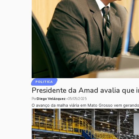
POLITICA
Presidente da Amad avalia que in
Por
Diego Velázquez
05/05/2025
O avanço da malha viária em Mato Grosso vem gerand