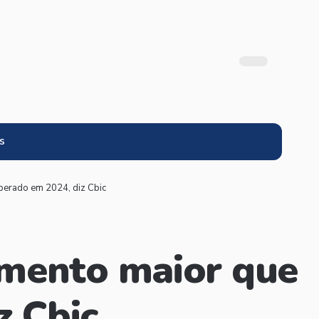
s
sperado em 2024, diz Cbic
imento maior que
z Cbic