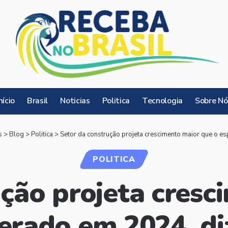
nício
Brasil
Noticias
Politica
Tecnologia
Sobre Nó
s
>
Blog
>
Politica
>
Setor da construção projeta crescimento maior que o e
POLITICA
ução projeta cresc
erado em 2024, di