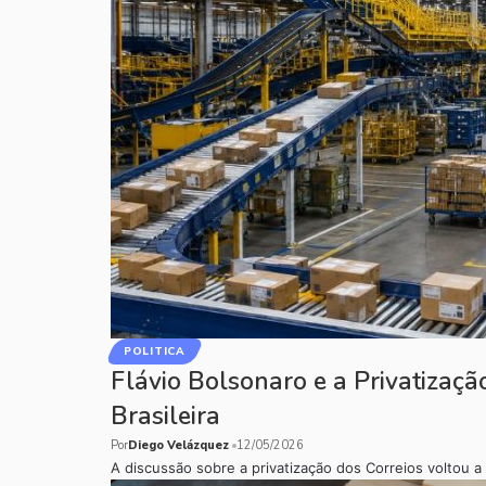
POLITICA
Flávio Bolsonaro e a Privatizaçã
Brasileira
Por
Diego Velázquez
12/05/2026
A discussão sobre a privatização dos Correios voltou 