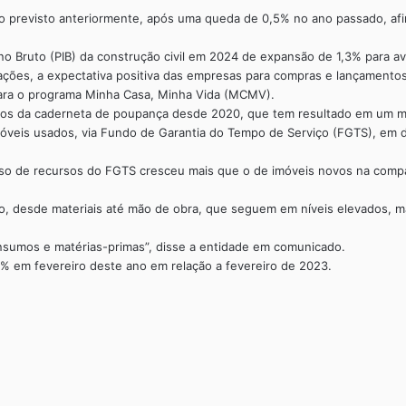
 o previsto anteriormente, após uma queda de 0,5% no ano passado, afir
rno Bruto (PIB) da construção civil em 2024 de expansão de 1,3% para a
atações, a expectativa positiva das empresas para compras e lançamento
 para o programa Minha Casa, Minha Vida (MCMV).
os da caderneta de poupança desde 2020, que tem resultado em um men
óveis usados, via Fundo de Garantia do Tempo de Serviço (FGTS), em d
so de recursos do FGTS cresceu mais que o de imóveis novos na compa
 desde materiais até mão de obra, que seguem em níveis elevados, ma
insumos e matérias-primas”, disse a entidade em comunicado.
71% em fevereiro deste ano em relação a fevereiro de 2023.