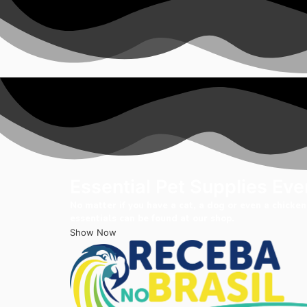
Essential Pet Supplies E
No matter if you have a cat, a dog or even a chicken,
essentials can be found at our shop.
Show Now