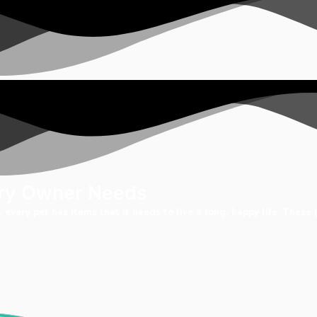
very Owner Needs
 every pet has items that it needs to live a long, happy life. These 