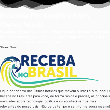
Essential Pet Supplies Every
Owner Needs
No matter if you have a cat, a dog or even a chicken, every pet
has items that it needs to live a long, happy life. These pet
essentials can be found at our shop.
Show Now
Fique por dentro das últimas notícias que movem o Brasil e o mundo! O
Receba no Brasil traz para você, de forma rápida e precisa, as principais
novidades sobre tecnologia, política e os acontecimentos mais
relevantes do nosso país. Não perca tempo e se informe agora mesmo!