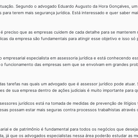
e atuação. Segundo o advogado Eduardo Augusto da Hora Gonçalves, um 
 para terem mais segurança jurídica. Está interessado e quer saber mai
, é preciso que as empresas cuidem de cada detalhe para se mantere
cas da empresa são fundamentais para atingir esse objetivo e isso só
presarial especialista em assessoria jurídica e está conhecendo esse
o funcionamento das empresas sem que se envolvam em grandes proble
das tarefas nas quais um advogado que é assessor jurídico pode atuar
es de sua empresa dentro de ações judiciais é muito importante para q
ssores jurídicos está na tomada de medidas de prevenção de litígios
sas possam estar mais seguras contra processos trabalhistas através d
rial e de patrimônio é fundamental para todos os negócios que dese
da, já que os advogados especialistas nessa área poderão estudar as m