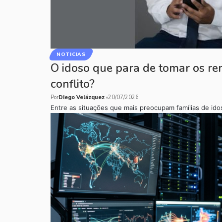
NOTICIAS
O idoso que para de tomar os r
conflito?
Por
Diego Velázquez
20/07/2026
Entre as situações que mais preocupam famílias de idos