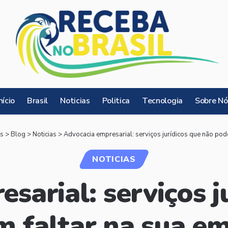
nício
Brasil
Noticias
Politica
Tecnologia
Sobre Nó
as
>
Blog
>
Noticias
>
Advocacia empresarial: serviços jurídicos que não pod
NOTICIAS
sarial: serviços j
 faltar na sua e