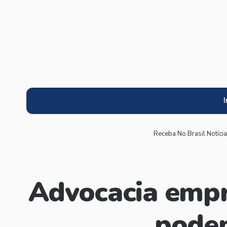
I
Receba No Brasil Notíci
Advocacia empre
podem