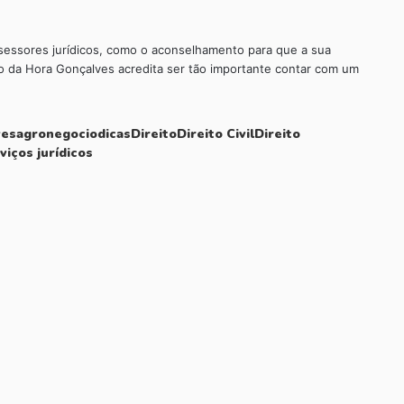
sessores jurídicos, como o aconselhamento para que a sua
o da Hora Gonçalves acredita ser tão importante contar com um
ves
agronegocio
dicas
Direito
Direito Civil
Direito
viços jurídicos