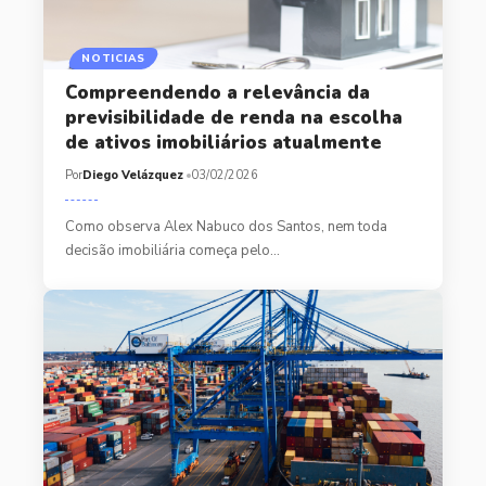
NOTICIAS
Compreendendo a relevância da
previsibilidade de renda na escolha
de ativos imobiliários atualmente
Por
Diego Velázquez
03/02/2026
Como observa Alex Nabuco dos Santos, nem toda
decisão imobiliária começa pelo…