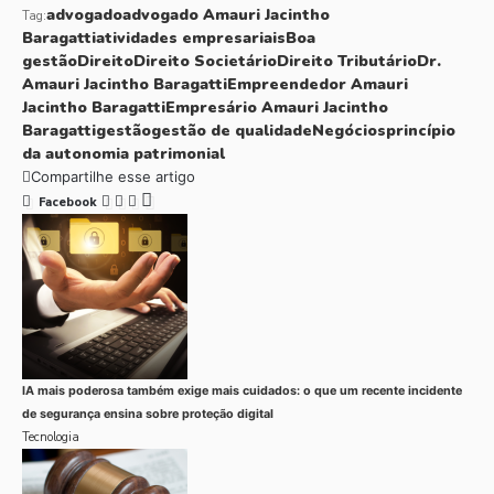
advogado
advogado Amauri Jacintho
Tag:
Baragatti
atividades empresariais
Boa
gestão
Direito
Direito Societário
Direito Tributário
Dr.
Amauri Jacintho Baragatti
Empreendedor Amauri
Jacintho Baragatti
Empresário Amauri Jacintho
Baragatti
gestão
gestão de qualidade
Negócios
princípio
da autonomia patrimonial
Compartilhe esse artigo
Facebook
IA mais poderosa também exige mais cuidados: o que um recente incidente
de segurança ensina sobre proteção digital
Tecnologia